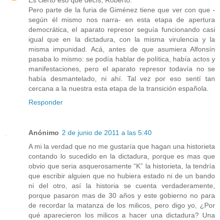
Es cierto eso que decís, Roberto.
Pero parte de la furia de Giménez tiene que ver con que -
según él mismo nos narra- en esta etapa de apertura
democrática, el aparato represor seguía funcionando casi
igual que en la dictadura, con la misma virulencia y la
misma impunidad. Acá, antes de que asumiera Alfonsín
pasaba lo mismo: se podía hablar de política, había actos y
manifestaciones, pero el aparato represor todavía no se
había desmantelado, ni ahí. Tal vez por eso sentí tan
cercana a la nuestra esta etapa de la transición española.
Responder
Anónimo
2 de junio de 2011 a las 5:40
A mi la verdad que no me gustaría que hagan una historieta
contando lo sucedido en la dictadura, porque es mas que
obvio que seria asquerosamente “K” la historieta, la tendría
que escribir alguien que no hubiera estado ni de un bando
ni del otro, así la historia se cuenta verdaderamente,
porque pasaron mas de 30 años y este gobierno no para
de recordar la matanza de los milicos, pero digo yo, ¿Por
qué aparecieron los milicos a hacer una dictadura? Una