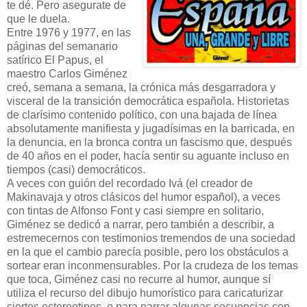
te dé. Pero asegurate de
que le duela.
Entre 1976 y 1977, en las
páginas del semanario
satírico El Papus, el
maestro Carlos Giménez
creó, semana a semana, la crónica más desgarradora y
visceral de la transición democrática española. Historietas
de clarísimo contenido político, con una bajada de línea
absolutamente manifiesta y jugadísimas en la barricada, en
la denuncia, en la bronca contra un fascismo que, después
de 40 años en el poder, hacía sentir su aguante incluso en
tiempos (casi) democráticos.
A veces con guión del recordado Ivá (el creador de
Makinavaja y otros clásicos del humor español), a veces
con tintas de Alfonso Font y casi siempre en solitario,
Giménez se dedicó a narrar, pero también a describir, a
estremecernos con testimonios tremendos de una sociedad
en la que el cambio parecía posible, pero los obstáculos a
sortear eran inconmensurables. Por la crudeza de los temas
que toca, Giménez casi no recurre al humor, aunque sí
utiliza el recurso del dibujo humorístico para caricaturizar
ciertos estereotipos, o para narrar algunas secuencias con