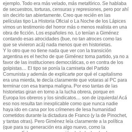
ejemplo. Todo era más velado, más metafórico. Se hablaba
de secuestros, torturas, censuras y represiones, pero por ahí
sin decirlo tan abiertamente. Creo que recién en las
películas tipo La Historia Oficial o La Noche de los Lápices
vimos un testimonio del horror más o menos realista en una
obra de ficción. Los españoles no. Lo tenían a Giménez
contando esas atrocidades (bue, no tan atroces como las
que se vivieron acá) nada menos que en historietas.
Y lo otro que no tiene nada que ver con la transición
argentina es el hecho de que Giménez toma partido, ya no a
favor de las instituciones democráticas, o en contra de los
golpistas… El tipo se ponía la camiseta del Partido
Comunista y además de explicarte por qué el capitalismo
era una mierda, te decía claramente que votaras al PC para
terminar con esa trampa maligna. Por eso tantas de las
historietas giran en torno a la lucha obrera, porque en
Europa los obreros y los sindicatos… son de izquierda! Acá
eso nos resulta tan inexplicable como que nunca nadie
haya ido en cana por los crímenes de lesa humanidad
cometidos durante la dictadura de Franco (y la de Pinochet,
y tantas otras). Pero Giménez leía claramente a la política
(que para su generación era algo nuevo, como la