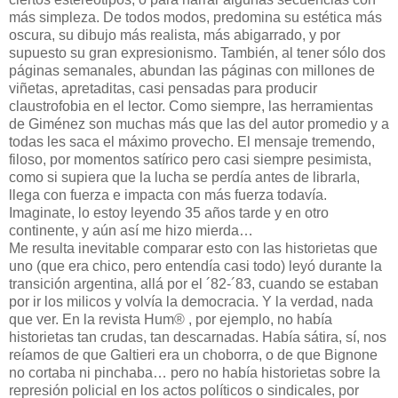
más simpleza. De todos modos, predomina su estética más
oscura, su dibujo más realista, más abigarrado, y por
supuesto su gran expresionismo. También, al tener sólo dos
páginas semanales, abundan las páginas con millones de
viñetas, apretaditas, casi pensadas para producir
claustrofobia en el lector. Como siempre, las herramientas
de Giménez son muchas más que las del autor promedio y a
todas les saca el máximo provecho. El mensaje tremendo,
filoso, por momentos satírico pero casi siempre pesimista,
como si supiera que la lucha se perdía antes de librarla,
llega con fuerza e impacta con más fuerza todavía.
Imaginate, lo estoy leyendo 35 años tarde y en otro
continente, y aún así me hizo mierda…
Me resulta inevitable comparar esto con las historietas que
uno (que era chico, pero entendía casi todo) leyó durante la
transición argentina, allá por el ´82-´83, cuando se estaban
por ir los milicos y volvía la democracia. Y la verdad, nada
que ver. En la revista Hum® , por ejemplo, no había
historietas tan crudas, tan descarnadas. Había sátira, sí, nos
reíamos de que Galtieri era un choborra, o de que Bignone
no cortaba ni pinchaba… pero no había historietas sobre la
represión policial en los actos políticos o sindicales, por