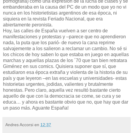
pornografía) como una expresión de la lucha de clases y se
embanderaba en la causa del PC de un modo que yo no vi
nunca en los historietistas argentinos de esa época, ni
siquiera en la revista Feriado Nacional, que era
abiertamente peronista.
Hoy, las calles de España vuelven a ser centro de
manifestaciones y protestas y –parece que no aprendieron
nada, la puta que los parió- de nuevo la cana reprime
salvajemente a los salieron a reclamar un cambio. No sé si
los chicos de hoy saben lo que estaba en juego en aquellas
marchas y aquellas plazas de los ´70 que tan bien retratara
Giménez en sus comics. Quisiera suponer que sí, que
estudiaron esa época extraña y violenta de la historia de su
país y que leyeron –en las escuelas y universidades- estas
historietas urgentes, jodidas, valientes y brutalmente
honestas. Pero claro, aquella vez resultó bastante cierto
aquello de que con la democracia se come, se cura y se
educa… y ahora es bastante obvio que no, que hay que dar
un paso más. Aguante España!
Andres Accorsi
en
12:37